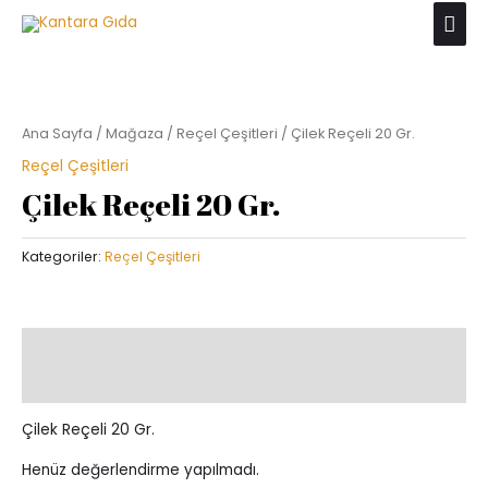
İçeriğe
Ana
atla
men
Ana Sayfa
/
Mağaza
/
Reçel Çeşitleri
/ Çilek Reçeli 20 Gr.
Reçel Çeşitleri
Çilek Reçeli 20 Gr.
Kategoriler:
Reçel Çeşitleri
Açıklama
Değerlendirmeler (0)
Çilek Reçeli 20 Gr.
Henüz değerlendirme yapılmadı.