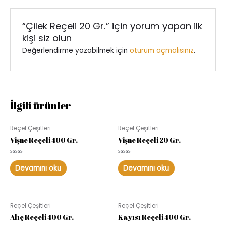
“Çilek Reçeli 20 Gr.” için yorum yapan ilk
kişi siz olun
Değerlendirme yazabilmek için
oturum açmalısınız
.
İlgili ürünler
Reçel Çeşitleri
Reçel Çeşitleri
Vişne Reçeli 400 Gr.
Vişne Reçeli 20 Gr.
5
5
üzerinden
üzerinden
Devamını oku
Devamını oku
0
0
oy
oy
aldı
aldı
Reçel Çeşitleri
Reçel Çeşitleri
Alıç Reçeli 400 Gr.
Kayısı Reçeli 400 Gr.